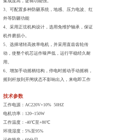
集成度高，逻辑功能强。
3、可配置多种防砸系统，地感、压力电波、红
外等防砸功能
4、采用正弦机构设计，选用免维护轴承，保证
机件磨损小。
5、选择堵转高效率电机，并采用直齿齿轮传
动，使整个机芯运作噪声低，运行平稳经久耐
用。
6、增加手动摇柄结构，停电时摇动手动摇柄，
摇到杆放到开闸状态不影响出入，来电即工作
技术参数
工作电源：AC220V+10% 50HZ
电机功率：120~150W
工作温度：-40℃至+80℃
环境湿度：5%至95%
运作噪音：60分贝